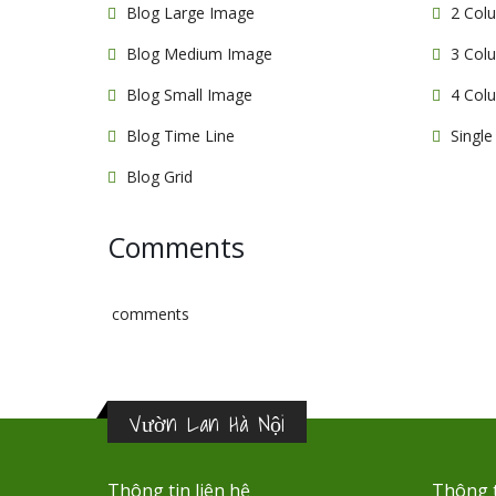
Blog Large Image
2 Col
Blog Medium Image
3 Col
Blog Small Image
4 Col
Blog Time Line
Single
Blog Grid
Comments
comments
Vườn Lan Hà Nội
Thông tin liên hệ
Thông t