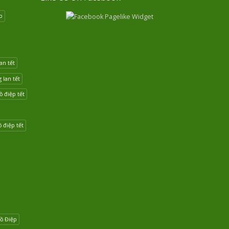
p
an tết
lan tết
 điệp tết
 điệp tết
ồ Điệp