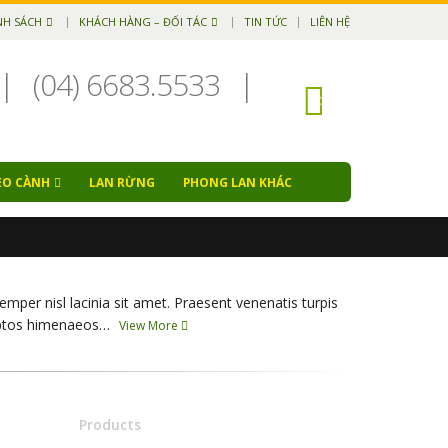
NH SÁCH
KHÁCH HÀNG – ĐỐI TÁC
TIN TỨC
LIÊN HỆ
|
(04) 6683.5533
|
EO CÀNH
LAN RỪNG
PHONG LAN KHÁC
mper nisl lacinia sit amet. Praesent venenatis turpis
nceptos himenaeos…
View More
Products