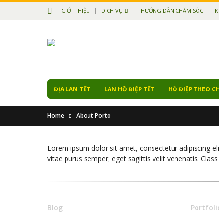
GIỚI THIỆU
DỊCH VỤ
HƯỚNG DẪN CHĂM SÓC
K
ĐỊA LAN TẾT
LAN HỒ ĐIỆP TẾT
HỒ ĐIỆP THEO C
Home
About Porto
Lorem ipsum dolor sit amet, consectetur adipiscing eli
vitae purus semper, eget sagittis velit venenatis. Cla
Blog
Portfoli