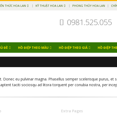
IẾN THỨC HOA LAN
KỸ THUẬT HOA LAN
PHONG THỦY HOA LAN
CHÍ
0981.525.055
HỦ ĐỀ
HỒ ĐIỆP THEO MÀU
HỒ ĐIỆP THEO GIÁ
HỒ ĐIỆP TH
t. Donec eu pulvinar magna. Phasellus semper scelerisque purus, et se
ss aptent taciti sociosqu ad litora torquent per conubia nostra, per i
o
Extra Pages