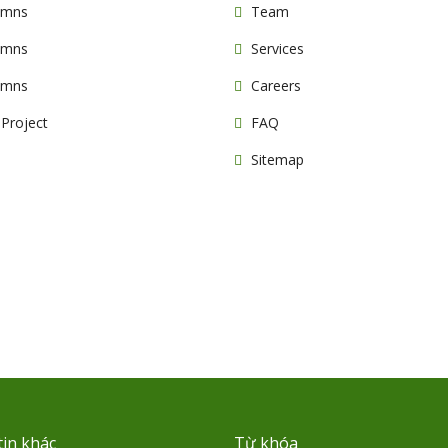
umns
Team
umns
Services
umns
Careers
 Project
FAQ
Sitemap
in khác
Từ khóa