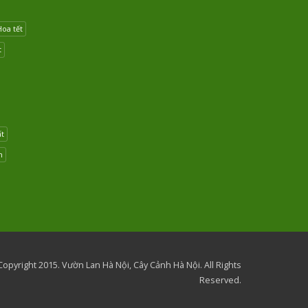
Hoa tết
t
ất
n
opyright 2015. Vườn Lan Hà Nội, Cây Cảnh Hà Nội. All Rights
Reserved.