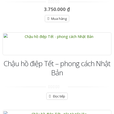
0
3.750.000
₫
out
of
5
Mua hàng
Chậu hồ điệp Tết – phong cách Nhật
Bản
0
out
Đọc tiếp
of
5