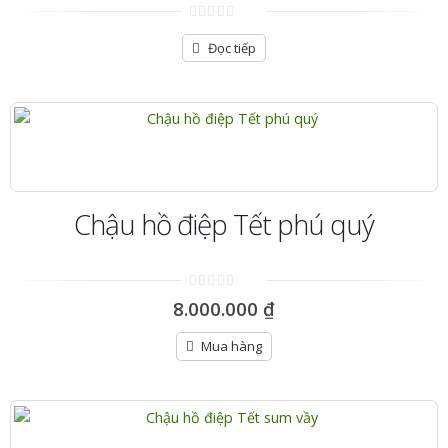
0
out
Đọc tiếp
of
5
Chậu hồ điệp Tết phú quý
0
8.000.000
₫
out
of
5
Mua hàng