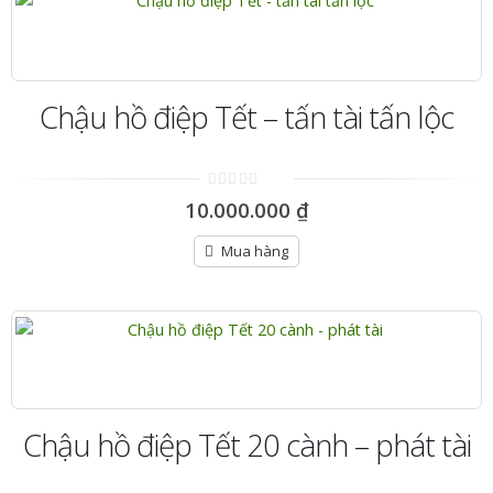
Chậu hồ điệp Tết – tấn tài tấn lộc
0
10.000.000
₫
out
of
5
Mua hàng
Chậu hồ điệp Tết 20 cành – phát tài