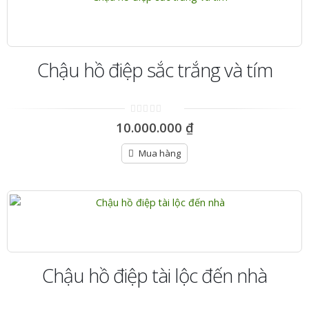
Chậu hồ điệp sắc trắng và tím
0
10.000.000
₫
out
of
5
Mua hàng
Chậu hồ điệp tài lộc đến nhà