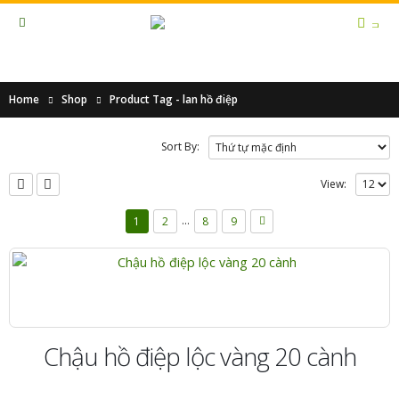
Home
Shop
Product Tag -
lan hồ điệp
Sort By:
View:
…
1
2
8
9
Chậu hồ điệp lộc vàng 20 cành