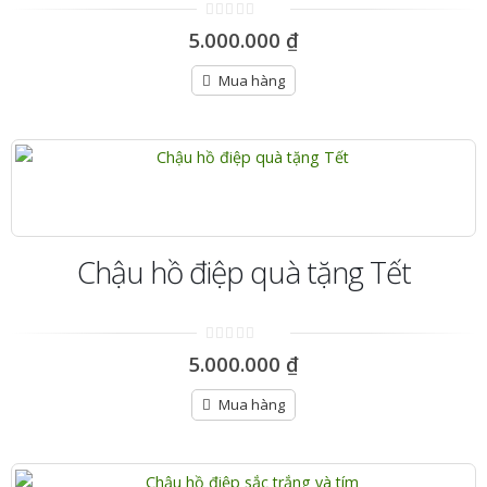
0
5.000.000
₫
out
of
5
Mua hàng
Chậu hồ điệp quà tặng Tết
0
5.000.000
₫
out
of
5
Mua hàng