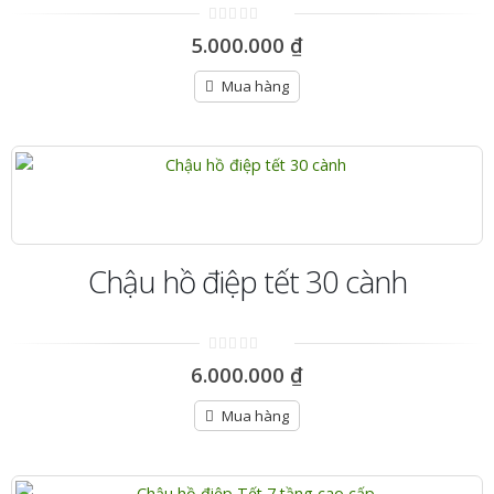
0
5.000.000
₫
out
of
5
Mua hàng
Chậu hồ điệp tết 30 cành
0
6.000.000
₫
out
of
5
Mua hàng