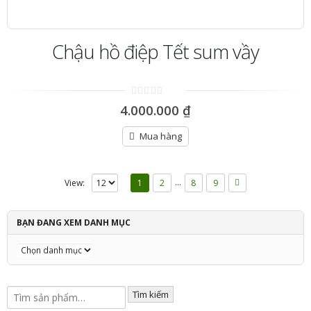
Chậu hồ điệp Tết sum vầy
0
4.000.000
₫
out
of
5
Mua hàng
…
View:
1
2
8
9
BẠN ĐANG XEM DANH MỤC
Tìm kiếm