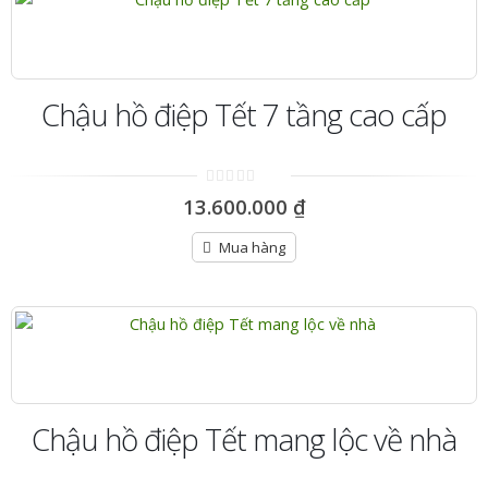
Chậu hồ điệp Tết 7 tầng cao cấp
0
13.600.000
₫
out
of
5
Mua hàng
Chậu hồ điệp Tết mang lộc về nhà