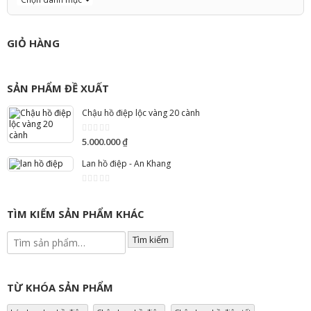
GIỎ HÀNG
SẢN PHẨM ĐỀ XUẤT
Chậu hồ điệp lộc vàng 20 cành
5.000.000
₫
0
out
of
Lan hồ điệp - An Khang
5
0
out
of
TÌM KIẾM SẢN PHẨM KHÁC
5
Tìm kiếm
TỪ KHÓA SẢN PHẨM