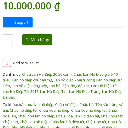
10.000.000
₫
Support
Mua hàng
Add to Wishlist
Danh mục:
Chậu Lan Hồ Điệp 20-50 cành
,
Chậu Lan Hồ Điệp giá 6-10
triệu
,
Lan hồ điệp chúc mừng
,
Lan hồ điệp khai trương
,
Lan hồ điệp sự
kiện
,
Lan hồ điệp tặng sếp
,
Lan hồ điệp tặng đối tác
,
Lan Hồ Điệp Tết
,
Lan Hồ Điệp Tết 2017
,
Lan Hồ Điệp Tím
,
Lan Hồ Điệp Trắng
,
Lan Hồ Điệp
Đa Sắc
Từ khóa:
bán hoa lan hồ điệp
,
Chậu hồ điệp
,
Chậu hồ điệp sắc trắng và
tím
,
Chậu hồ điệp tết
,
Chậu hoa hồ điệp
,
Chậu hoa hồ điệp tết
,
Chậu
hoa lan
,
Chậu hoa lan hồ điệp
,
Chậu Hoa Lan Hồ điệp tết
,
Chậu hoa tết
,
Chậu lan
,
Chậu lan hồ điệp
,
Chậu lan hồ điệp tết
,
Chậu lan tết
,
Hoa Hồ
Điệp
,
Hoa Hồ điệp tết
,
Hoa lan
,
Hoa Lan hồ Điệp
,
Hoa Lan hồ điệp tết
,