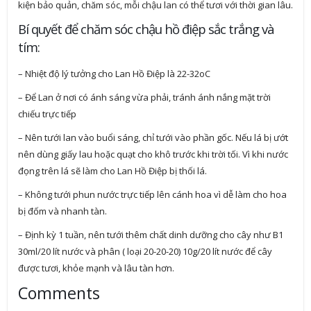
kiện bảo quản, chăm sóc, mỗi chậu lan có thể tươi với thời gian lâu.
Bí quyết để chăm sóc chậu hồ điệp sắc trắng và
tím:
– Nhiệt độ lý tưởng cho Lan Hồ Điệp là 22-32oC
– Để Lan ở nơi có ánh sáng vừa phải, tránh ánh nắng mặt trời
chiếu trực tiếp
– Nên tưới lan vào buổi sáng, chỉ tưới vào phần gốc. Nếu lá bị ướt
nên dùng giấy lau hoặc quạt cho khô trước khi trời tối. Vì khi nước
đọng trên lá sẽ làm cho Lan Hồ Điệp bị thối lá.
– Không tưới phun nước trực tiếp lên cánh hoa vì dễ làm cho hoa
bị đốm và nhanh tàn.
– Định kỳ 1 tuần, nên tưới thêm chất dinh dưỡng cho cây như B1
30ml/20 lít nước và phân ( loại 20-20-20) 10g/20 lít nước để cây
được tươi, khỏe mạnh và lâu tàn hơn.
Comments