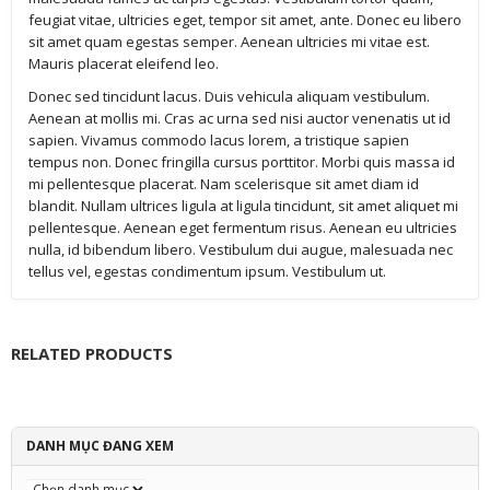
feugiat vitae, ultricies eget, tempor sit amet, ante. Donec eu libero
sit amet quam egestas semper. Aenean ultricies mi vitae est.
Mauris placerat eleifend leo.
Donec sed tincidunt lacus. Duis vehicula aliquam vestibulum.
Aenean at mollis mi. Cras ac urna sed nisi auctor venenatis ut id
sapien. Vivamus commodo lacus lorem, a tristique sapien
tempus non. Donec fringilla cursus porttitor. Morbi quis massa id
mi pellentesque placerat. Nam scelerisque sit amet diam id
blandit. Nullam ultrices ligula at ligula tincidunt, sit amet aliquet mi
pellentesque. Aenean eget fermentum risus. Aenean eu ultricies
nulla, id bibendum libero. Vestibulum dui augue, malesuada nec
tellus vel, egestas condimentum ipsum. Vestibulum ut.
RELATED PRODUCTS
DANH MỤC ĐANG XEM