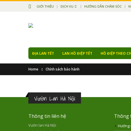
GIỚI THIỆU
DỊCH VỤ
HƯỚNG DẪN CHĂM SÓC
K
ĐỊA LAN TẾT
LAN HỒ ĐIỆP TẾT
HỒ ĐIỆP THEO C
Home
Chính sách bảo hành
Vườn Lan Hà Nội
Thông tin liên hệ
Thông t
Vườn lan Hà Nội
Hướng 