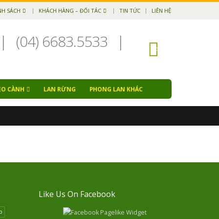
NH SÁCH
KHÁCH HÀNG – ĐỐI TÁC
TIN TỨC
LIÊN HỆ
|
(04) 6683.5533
|
EO CÀNH
LAN RỪNG
PHONG LAN KHÁC
Like Us On Facebook
p