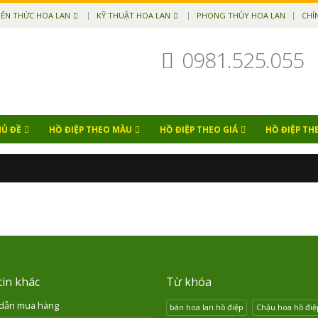
IẾN THỨC HOA LAN
KỸ THUẬT HOA LAN
PHONG THỦY HOA LAN
CHÍ
0981.525.055
HỦ ĐỀ
HỒ ĐIỆP THEO MÀU
HỒ ĐIỆP THEO GIÁ
HỒ ĐIỆP TH
in khác
Từ khóa
dẫn mua hàng
bán hoa lan hồ điệp
Chậu hoa hồ điệ