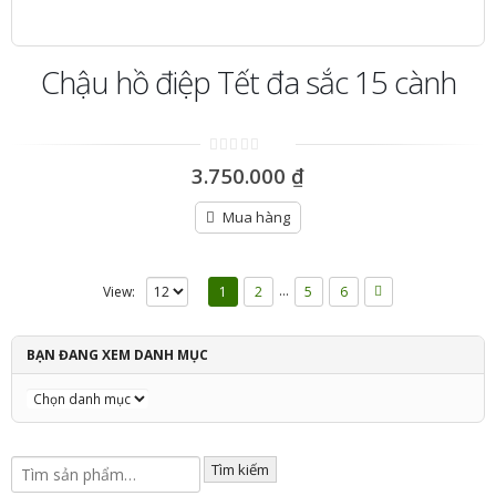
Chậu hồ điệp Tết đa sắc 15 cành
0
3.750.000
₫
out
of
5
Mua hàng
…
View:
1
2
5
6
BẠN ĐANG XEM DANH MỤC
Tìm kiếm