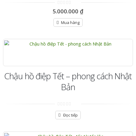
0
5.000.000
₫
out
of
5
Mua hàng
Chậu hồ điệp Tết – phong cách Nhật
Bản
0
out
Đọc tiếp
of
5