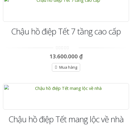
Chậu hồ điệp Tết 7 tầng cao cấp
0
13.600.000
₫
out
of
5
Mua hàng
Chậu hồ điệp Tết mang lộc về nhà