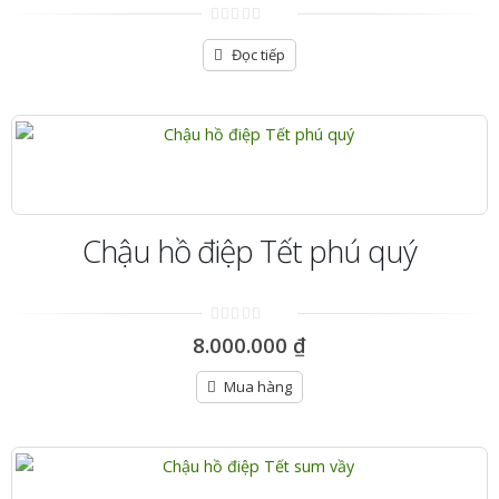
0
out
Đọc tiếp
of
5
Chậu hồ điệp Tết phú quý
0
8.000.000
₫
out
of
5
Mua hàng