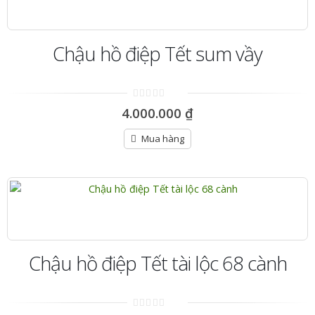
Chậu hồ điệp Tết sum vầy
0
4.000.000
₫
out
of
5
Mua hàng
Chậu hồ điệp Tết tài lộc 68 cành