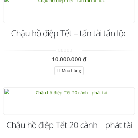
Chậu hồ điệp Tết – tấn tài tấn lộc
0
10.000.000
₫
out
of
5
Mua hàng
Chậu hồ điệp Tết 20 cành – phát tài