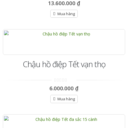
0
13.600.000
₫
out
of
5
Mua hàng
Chậu hồ điệp Tết vạn thọ
0
6.000.000
₫
out
of
5
Mua hàng