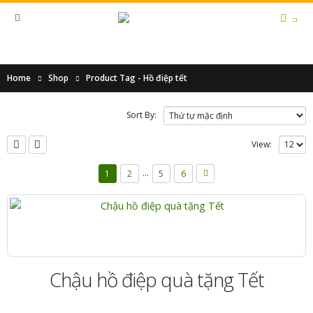
Home
Shop
Product Tag -
Hồ điệp tết
Sort By:
View:
…
1
2
5
6
Chậu hồ điệp quà tặng Tết