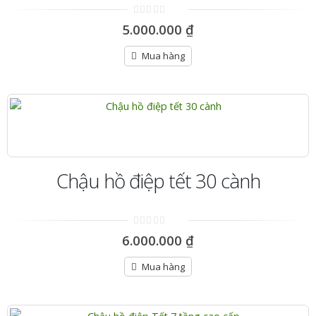
0
5.000.000
₫
out
of
5
Mua hàng
Chậu hồ điệp tết 30 cành
0
6.000.000
₫
out
of
5
Mua hàng