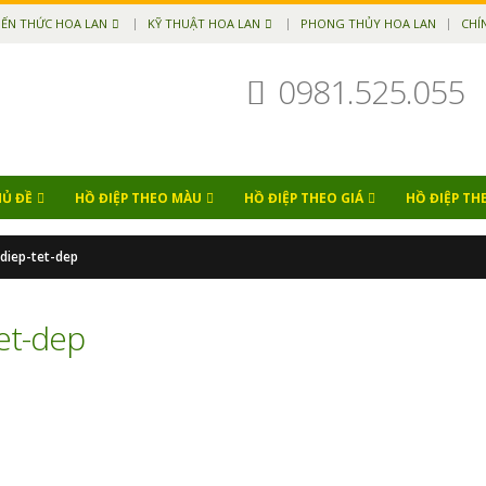
IẾN THỨC HOA LAN
KỸ THUẬT HOA LAN
PHONG THỦY HOA LAN
CHÍ
0981.525.055
HỦ ĐỀ
HỒ ĐIỆP THEO MÀU
HỒ ĐIỆP THEO GIÁ
HỒ ĐIỆP TH
diep-tet-dep
et-dep