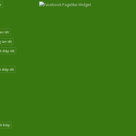
p
an tết
lan tết
 điệp tết
 điệp tết
ồ Điệp