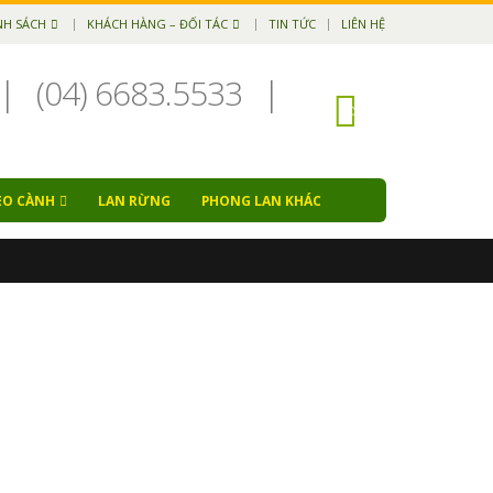
NH SÁCH
KHÁCH HÀNG – ĐỐI TÁC
TIN TỨC
LIÊN HỆ
|
(04) 6683.5533
|
EO CÀNH
LAN RỪNG
PHONG LAN KHÁC