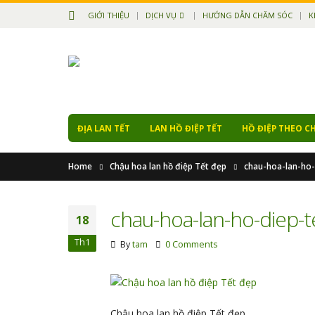
GIỚI THIỆU
DỊCH VỤ
HƯỚNG DẪN CHĂM SÓC
K
ĐỊA LAN TẾT
LAN HỒ ĐIỆP TẾT
HỒ ĐIỆP THEO C
Home
Chậu hoa lan hồ điệp Tết đẹp
chau-hoa-lan-ho-
chau-hoa-lan-ho-diep-t
18
Th1
By
tam
0 Comments
Chậu hoa lan hồ điệp Tết đẹp