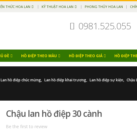
IẾN THỨC HOA LAN
KỸ THUẬT HOA LAN
PHONG THỦY HOA LAN
CHÍ
0981.525.055
HỦ ĐỀ
HỒ ĐIỆP THEO MÀU
HỒ ĐIỆP THEO GIÁ
HỒ ĐIỆP TH
Lan hồ điệp chúc mừng
,
Lan hồ điệp khai trương
,
Lan hồ điệp sự kiện
,
Chậu 
Chậu lan hồ điệp 30 cành
Be the first to review