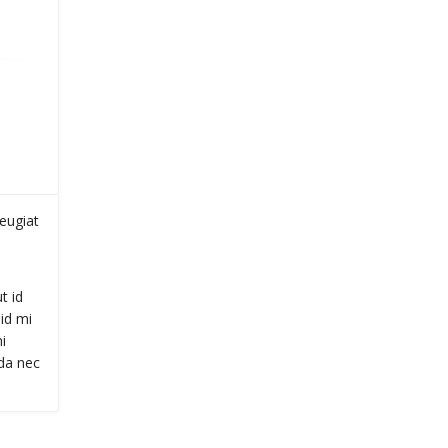
eugiat
t id
id mi
i
ada nec