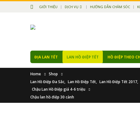
GIỚI THIỆU
DỊCH VỤ
HƯỚNG DẪN CHĂM SÓC
K
ĐỊA LAN TẾT
LAN HỒ ĐIỆP TẾT
HỒ ĐIỆP THEO C
Home
Shop
Lan Hồ Điệp Đa Sắc
,
Lan Hồ Điệp Tết
,
Lan Hồ Điệp Tết 2017
,
Chậu Lan Hồ Điệp giá 4-6 triệu
Chậu lan hồ điệp 30 cành