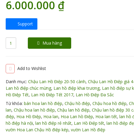
6.000.000
₫
Support
Mua hàng
Add to Wishlist
Danh mục:
Chậu Lan Hồ Điệp 20-50 cành
,
Chậu Lan Hồ Điệp giá 4-
Lan hồ điệp chúc mừng
,
Lan hồ điệp khai trương
,
Lan hồ điệp sự k
Hồ Điệp Tết
,
Lan Hồ Điệp Tết 2017
,
Lan Hồ Điệp Đa Sắc
Từ khóa:
bán hoa lan hồ điệp
,
Chậu hồ điệp
,
Chậu hoa hồ điệp
,
Ch
lan
,
Chậu hoa lan hồ điệp
,
Chậu lan hồ điệp
,
Chậu lan hồ điệp 30 
điệp
,
Hoa Hồ Điệp
,
Hoa lan
,
Hoa Lan hồ Điệp
,
Hoa lan tết
,
lan hồ 
hồ điệp hà nội
,
lan hồ điệp rẻ nhất
,
Lan Hồ Điệp tết
,
lan hồ điệp đ
vườn Hoa Lan Chậu Hồ điệp kép
,
vườn Lan Hồ điệp