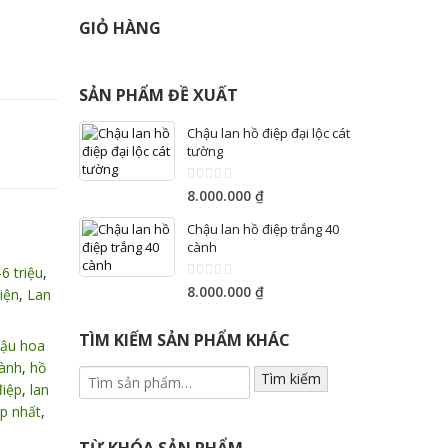
GIỎ HÀNG
SẢN PHẨM ĐỀ XUẤT
Chậu lan hồ điệp đại lộc cát
tường
0
8.000.000
₫
out
of
Chậu lan hồ điệp trắng 40
5
cành
6 triệu
,
0
8.000.000
₫
iện
,
Lan
out
of
5
TÌM KIẾM SẢN PHẨM KHÁC
ậu hoa
cành
,
hồ
Tìm kiếm
điệp
,
lan
ẹp nhất
,