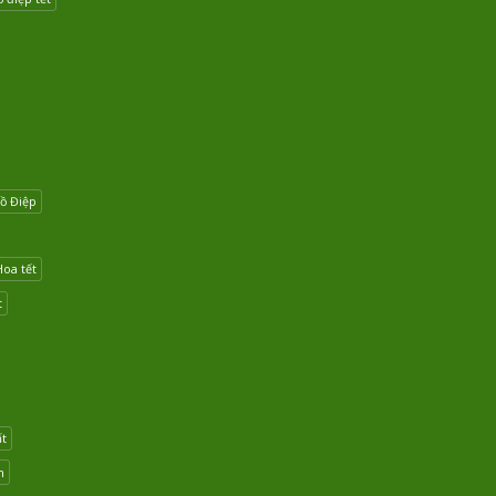
ồ Điệp
Hoa tết
t
ất
n