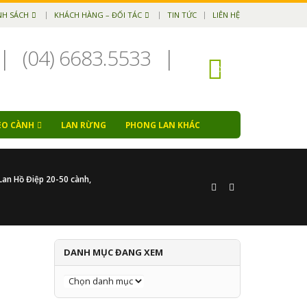
NH SÁCH
KHÁCH HÀNG – ĐỐI TÁC
TIN TỨC
LIÊN HỆ
|
(04) 6683.5533
|
EO CÀNH
LAN RỪNG
PHONG LAN KHÁC
Lan Hồ Điệp 20-50 cành
,
DANH MỤC ĐANG XEM