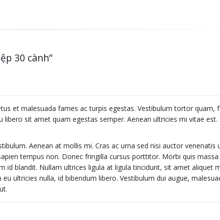
iệp 30 cành”
netus et malesuada fames ac turpis egestas. Vestibulum tortor quam, f
eu libero sit amet quam egestas semper. Aenean ultricies mi vitae est.
tibulum. Aenean at mollis mi. Cras ac urna sed nisi auctor venenatis u
apien tempus non. Donec fringilla cursus porttitor. Morbi quis massa 
d blandit. Nullam ultrices ligula at ligula tincidunt, sit amet aliquet m
eu ultricies nulla, id bibendum libero. Vestibulum dui augue, malesu
ut.