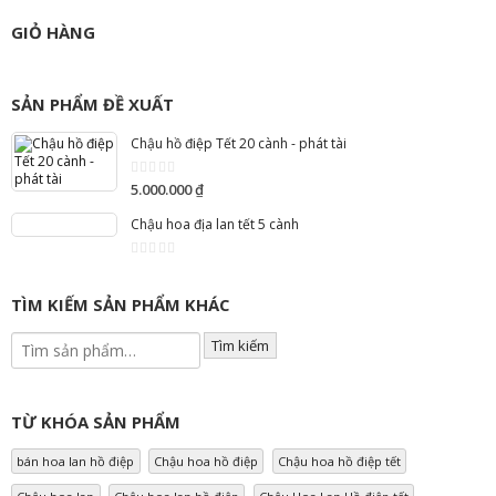
GIỎ HÀNG
SẢN PHẨM ĐỀ XUẤT
Chậu hồ điệp Tết 20 cành - phát tài
5.000.000
₫
0
out
of
Chậu hoa địa lan tết 5 cành
5
0
out
of
TÌM KIẾM SẢN PHẨM KHÁC
5
Tìm kiếm
TỪ KHÓA SẢN PHẨM
bán hoa lan hồ điệp
Chậu hoa hồ điệp
Chậu hoa hồ điệp tết