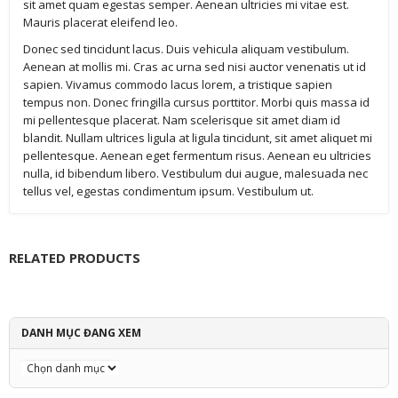
sit amet quam egestas semper. Aenean ultricies mi vitae est.
Mauris placerat eleifend leo.
Donec sed tincidunt lacus. Duis vehicula aliquam vestibulum.
Aenean at mollis mi. Cras ac urna sed nisi auctor venenatis ut id
sapien. Vivamus commodo lacus lorem, a tristique sapien
tempus non. Donec fringilla cursus porttitor. Morbi quis massa id
mi pellentesque placerat. Nam scelerisque sit amet diam id
blandit. Nullam ultrices ligula at ligula tincidunt, sit amet aliquet mi
pellentesque. Aenean eget fermentum risus. Aenean eu ultricies
nulla, id bibendum libero. Vestibulum dui augue, malesuada nec
tellus vel, egestas condimentum ipsum. Vestibulum ut.
RELATED PRODUCTS
DANH MỤC ĐANG XEM