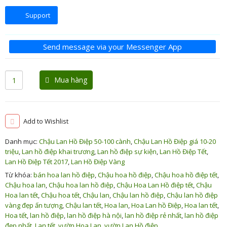
Support
Send message via your Messenger App
Mua hàng
Add to Wishlist
Danh mục:
Chậu Lan Hồ Điệp 50-100 cành
,
Chậu Lan Hồ Điệp giá 10-20
triệu
,
Lan hồ điệp khai trương
,
Lan hồ điệp sự kiện
,
Lan Hồ Điệp Tết
,
Lan Hồ Điệp Tết 2017
,
Lan Hồ Điệp Vàng
Từ khóa:
bán hoa lan hồ điệp
,
Chậu hoa hồ điệp
,
Chậu hoa hồ điệp tết
,
Chậu hoa lan
,
Chậu hoa lan hồ điệp
,
Chậu Hoa Lan Hồ điệp tết
,
Chậu
Hoa lan tết
,
Chậu hoa tết
,
Chậu lan
,
Chậu lan hồ điệp
,
Chậu lan hồ điệp
vàng đẹp ấn tượng
,
Chậu lan tết
,
Hoa lan
,
Hoa Lan hồ Điệp
,
Hoa lan tết
,
Hoa tết
,
lan hồ điệp
,
lan hồ điệp hà nội
,
lan hồ điệp rẻ nhất
,
lan hồ điệp
đẹp nhất
,
Lan tết
,
vườn Hoa Lan
,
vườn Lan Hồ điệp