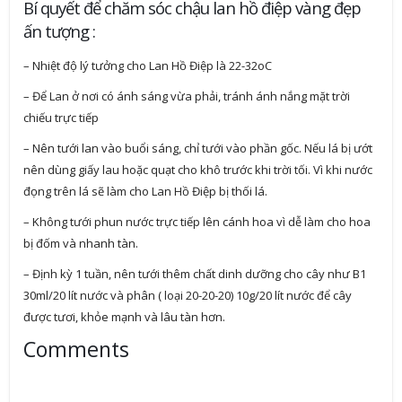
Bí quyết để chăm sóc chậu lan hồ điệp vàng đẹp
ấn tượng :
– Nhiệt độ lý tưởng cho Lan Hồ Điệp là 22-32oC
– Để Lan ở nơi có ánh sáng vừa phải, tránh ánh nắng mặt trời
chiếu trực tiếp
– Nên tưới lan vào buổi sáng, chỉ tưới vào phần gốc. Nếu lá bị ướt
nên dùng giấy lau hoặc quạt cho khô trước khi trời tối. Vì khi nước
đọng trên lá sẽ làm cho Lan Hồ Điệp bị thối lá.
– Không tưới phun nước trực tiếp lên cánh hoa vì dễ làm cho hoa
bị đốm và nhanh tàn.
– Định kỳ 1 tuần, nên tưới thêm chất dinh dưỡng cho cây như B1
30ml/20 lít nước và phân ( loại 20-20-20) 10g/20 lít nước để cây
được tươi, khỏe mạnh và lâu tàn hơn.
Comments